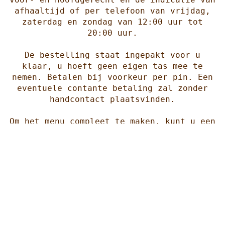
afhaaltijd of per telefoon van vrijdag,
zaterdag en zondag van 12:00 uur tot
20:00 uur.
De bestelling staat ingepakt voor u
klaar, u hoeft geen eigen tas mee te
nemen. Betalen bij voorkeur per pin. Een
eventuele contante betaling zal zonder
handcontact plaatsvinden.
Om het menu compleet te maken, kunt u een
fles wijn erbij bestellen. De witte wijn
staat koud voor u klaar. Meer info over
de wijn, vindt u onder het menu.
4-gangen DrinksandBites menu
Er is keuze bij het voor- en hoofdgerecht